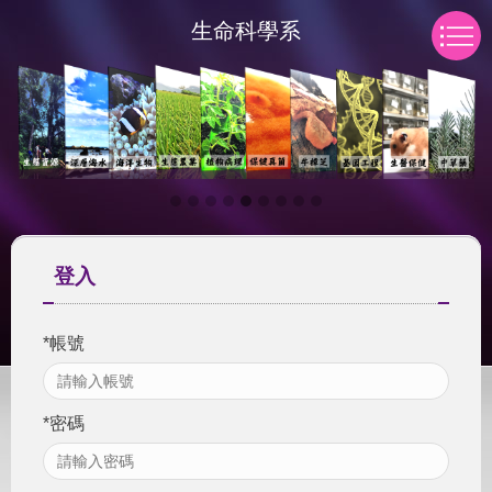
跳
生命科學系
到
主
要
內
容
區
登入
*
帳號
*
密碼