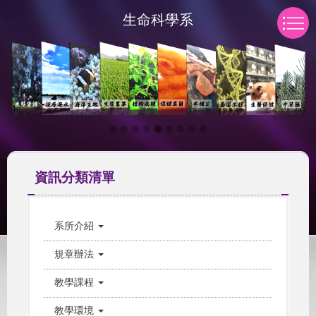
跳
生命科學系
到
主
要
內
容
區
資訊分類清單
系所介紹
規章辦法
教學課程
教學環境