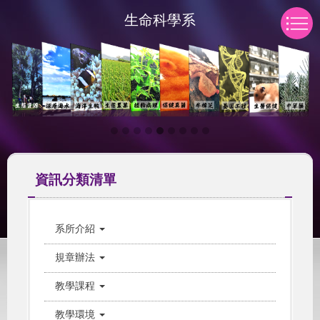
跳
生命科學系
到
主
要
內
容
區
資訊分類清單
系所介紹
規章辦法
教學課程
教學環境